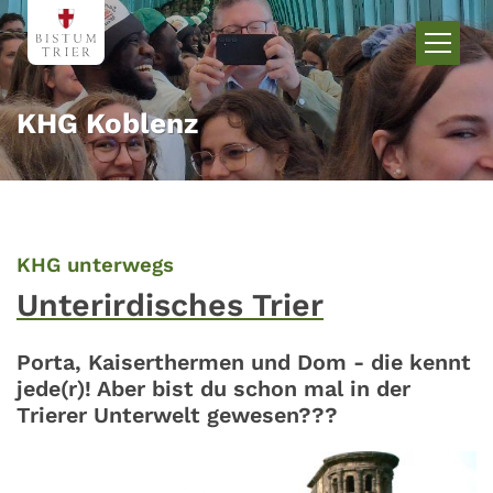
Zum Inhalt springen
KHG Koblenz
:
KHG unterwegs
Unterirdisches Trier
Porta, Kaiserthermen und Dom - die kennt
jede(r)! Aber bist du schon mal in der
Trierer Unterwelt gewesen???