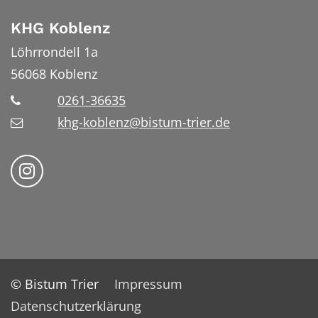
KHG Koblenz
Löhrrondell 1a
56068
Koblenz
0261-36635
khg-koblenz@bistum-trier.de
Bistum Trier auf Instragram
© Bistum Trier
Impressum
Datenschutzerklärung