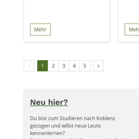
Mehr
Meh
Vorherige Seite
Nächste Seite
1
2
3
4
5
Neu hier?
Du bist zum Studieren nach Koblenz
gezogen und willst neue Leute
kennenlernen?