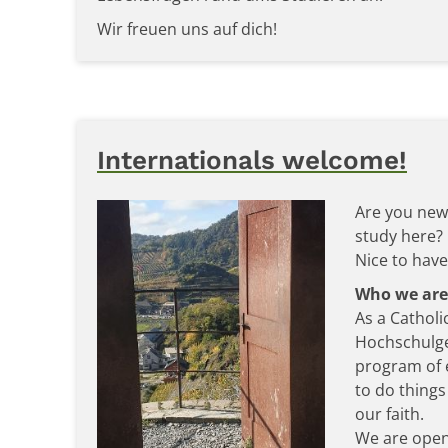
Wir freuen uns auf dich!
Internationals welcome!
Are you new
study here?
Nice to have
Who we are
As a Cathol
Hochschulge
program of e
to do things
our faith.
We are open 