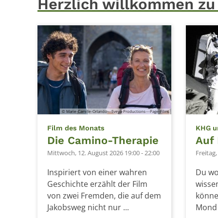
Herzlich willkommen zu
© Marie-Camille-Orlando---Eveya-Productions---Page-Films
:
Film des Monats
KHG u
Die Camino-Therapie
Auf
Mittwoch, 12. August 2026 19:00 - 22:00
Freitag,
Inspiriert von einer wahren
Du wo
Geschichte erzählt der Film
wisse
von zwei Fremden, die auf dem
könne
Jakobsweg nicht nur ...
Mond z