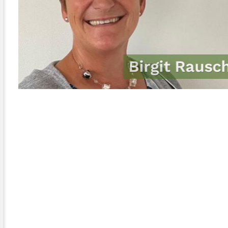
Katharin
© Anja Werner