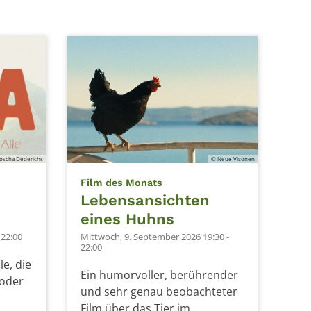
Joscha Dederichs
© Neue Visonen
:
Film des Monats
Lebensansichten
eines Huhns
 22:00
Mittwoch, 9. September 2026 19:30 -
22:00
le, die
Ein humorvoller, berührender
oder
und sehr genau beobachteter
Film über das Tier im