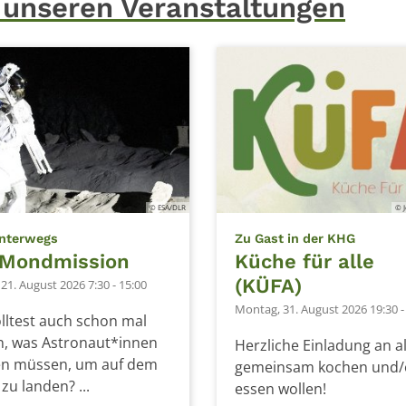
 unseren Veranstaltungen
© ESA/DLR
© 
:
:
nterwegs
Zu Gast in der KHG
 Mondmission
Küche für alle
(KÜFA)
 21. August 2026 7:30 - 15:00
Montag, 31. August 2026 19:30 -
lltest auch schon mal
n, was Astronaut*innen
Herzliche Einladung an al
n müssen, um auf dem
gemeinsam kochen und/
u landen? ...
essen wollen!