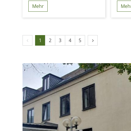
Mehr
Meh
Vorherige Seite
Nächste Seite
1
2
3
4
5