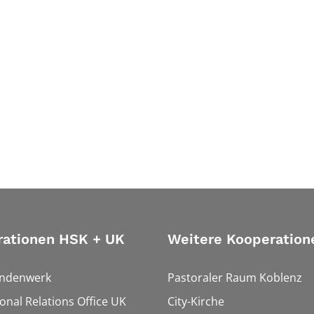
rationen HSK + UK
Weitere Kooperation
endenwerk
Pastoraler Raum Koblenz
ional Relations Office UK
City-Kirche