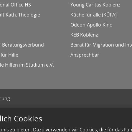
ional Office HS
Young Caritas Koblenz
ft Kath. Theologie
Küche für alle (KÜFA)
Odeon-Apollo-Kino
KEB Koblenz
-Beratungsverbund
Beirat für Migration und In
ür Hilfe
Ansprechbar
le Hilfen im Studium e.V.
ärung
lich Cookies
nis zu bieten. Dazu verwenden wir Cookies, die für das Fu