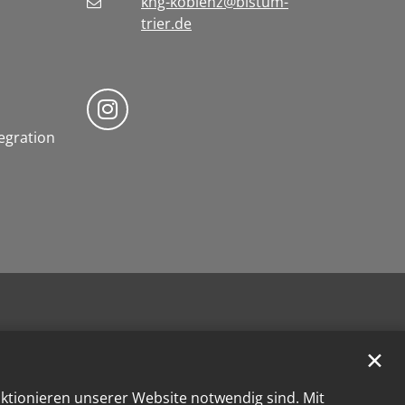
khg-koblenz@bistum-
trier.de
Bistum Trier auf Instragram
tegration
✕
nktionieren unserer Website notwendig sind. Mit