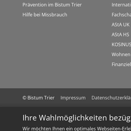
Prävention im Bistum Trier
Internat
Hilfe bei Missbrauch
Fachscha
AStA UK
AStA HS
KOSINUS
Wohnen f
Finanziel
© Bistum Trier
Impressum
Datenschutzerkl
Ihre Wahlmöglichkeiten bezüg
Wir möchten Ihnen ein optimales Webseiten-Erleb