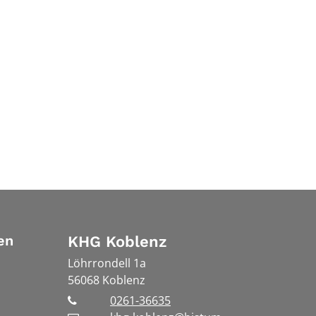
en
KHG Koblenz
Löhrrondell 1a
56068
Koblenz
0261-36635