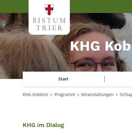
Zum Inhalt springen
KHG Kob
Start
KHG Koblenz
Programm
Veranstaltungen
Schla
:
KHG im Dialog