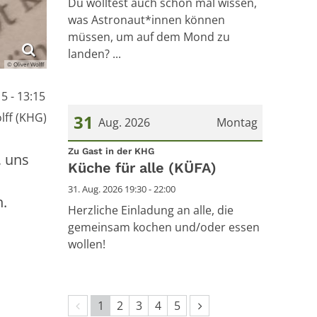
Du wolltest auch schon mal wissen,
was Astronaut*innen können
müssen, um auf dem Mond zu
landen? ...
© Oliver Wolff
5 - 13:15
lff (KHG)
31
Aug. 2026
Montag
:
Datum: 31. August 2026
Zu Gast in der KHG
, uns
Küche für alle (KÜFA)
31. Aug. 2026 19:30 - 22:00
n.
Herzliche Einladung an alle, die
gemeinsam kochen und/oder essen
wollen!
Vorherige Seite
Nächste Seite
1
2
3
4
5