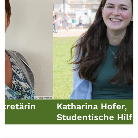
© Kath
arina Hofer,
Oliver 
entische Hilfskraft
Hochsc