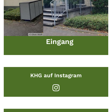
© Oliver Wolff
ang
Diele m
KHG auf Instagram