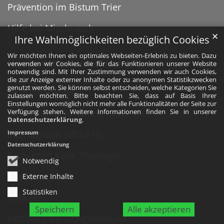
Prävention im Bistum Trier
Hilfe bei Missbrauch
✕
Ihre Wahlmöglichkeiten bezüglich Cookies
Wir möchten Ihnen ein optimales Webseiten-Erlebnis zu bieten. Dazu
Kooperationen HSK + UK
verwenden wir Cookies, die für das Funktionieren unserer Website
notwendig sind. Mit Ihrer Zustimmung verwenden wir auch Cookies,
die zur Anzeige externer Inhalte oder zu anonymen Statistikzwecken
genutzt werden. Sie können selbst entscheiden, welche Kategorien Sie
Studierendenwerk
zulassen möchten. Bitte beachten Sie, dass auf Basis Ihrer
Einstellungen womöglich nicht mehr alle Funktionalitäten der Seite zur
Verfügung stehen. Weitere Informationen finden Sie in unserer
International Relations Office UK
Datenschutzerklärung
.
Impressum
International Office HS
Datenschutzerklärung
Fachschaft Kath. Theologie
Notwendig
AStA UK
Externe Inhalte
Statistiken
AStA HS
Speichern
Alle akzeptieren
KOSINUS-Beratungsverbund