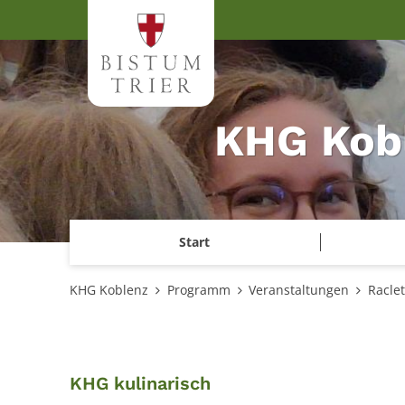
Zum Inhalt springen
KHG Kob
Start
KHG Koblenz
Programm
Veranstaltungen
Racle
:
KHG kulinarisch