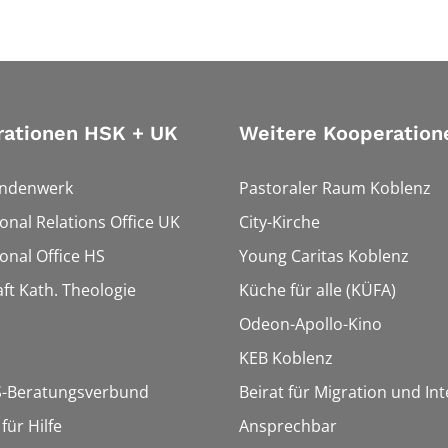
rationen HSK + UK
Weitere Kooperation
endenwerk
Pastoraler Raum Koblenz
ional Relations Office UK
City-Kirche
ional Office HS
Young Caritas Koblenz
ft Kath. Theologie
Küche für alle (KÜFA)
Odeon-Apollo-Kino
KEB Koblenz
-Beratungsverbund
Beirat für Migration und In
ür Hilfe
Ansprechbar