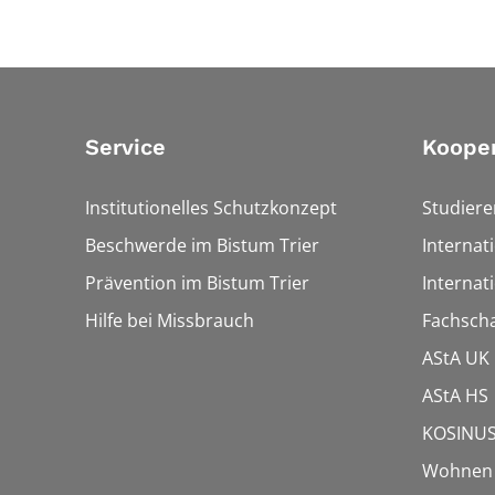
Service
Koope
Institutionelles Schutzkonzept
Studier
Beschwerde im Bistum Trier
Internat
Prävention im Bistum Trier
Internat
Hilfe bei Missbrauch
Fachscha
AStA UK
AStA HS
KOSINUS
Wohnen f