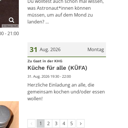
Du wolltest auch schon mal wissen,
was Astronaut*innen können
müssen, um auf dem Mond zu
landen? ...
© Oliver Wolff
0 - 21:00
31
Aug. 2026
Montag
:
Datum: 31. August 2026
Zu Gast in der KHG
Küche für alle (KÜFA)
31. Aug. 2026 19:30 - 22:00
Herzliche Einladung an alle, die
gemeinsam kochen und/oder essen
wollen!
Vorherige Seite
Nächste Seite
1
2
3
4
5