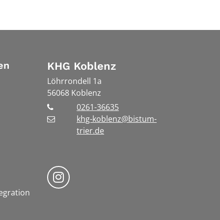
en
KHG Koblenz
Löhrrondell 1a
56068
Koblenz
0261-36635
khg-koblenz@bistum-
trier.de
Bistum Trier auf Instragram
tegration