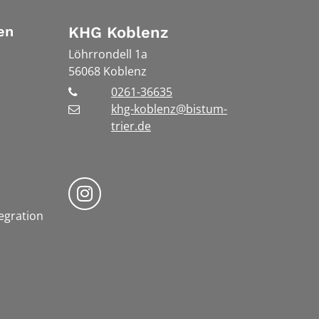
en
KHG Koblenz
Löhrrondell 1a
56068
Koblenz
0261-36635
khg-koblenz@bistum-
trier.de
Bistum Trier auf Instragram
tegration