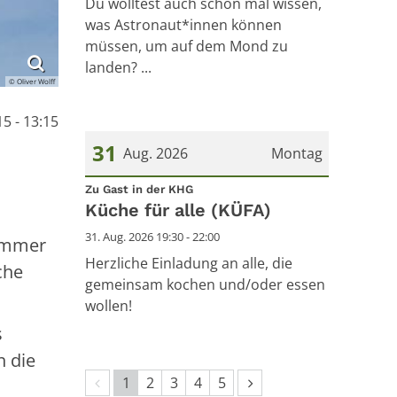
Du wolltest auch schon mal wissen,
was Astronaut*innen können
müssen, um auf dem Mond zu
landen? ...
© Oliver Wolff
5 - 13:15
31
Aug. 2026
Montag
:
Datum: 31. August 2026
Zu Gast in der KHG
Küche für alle (KÜFA)
31. Aug. 2026 19:30 - 22:00
 immer
Herzliche Einladung an alle, die
che
gemeinsam kochen und/oder essen
wollen!
s
n die
Vorherige Seite
Nächste Seite
1
2
3
4
5