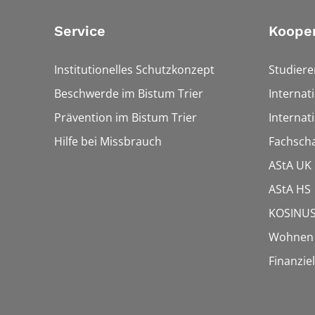
Service
Koope
Institutionelles Schutzkonzept
Studier
Beschwerde im Bistum Trier
Internat
Prävention im Bistum Trier
Internat
Hilfe bei Missbrauch
Fachscha
AStA UK
AStA HS
KOSINUS
Wohnen f
Finanziel