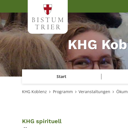
Zum Inhalt springen
KHG Kob
Start
KHG Koblenz
Programm
Veranstaltungen
Ökume
:
KHG spirituell