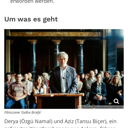
erworben werden.
Um was es geht
© Ella Knorz ifProductions Ala mode-Film
Filmszene 'Gelbe Briefe'
Derya (Özgü Namal) und Aziz (Tansu Biçer), ein