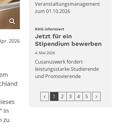
Veranstaltungsmanagement
zum 01.10.2026
:
KHG informiert
Jetzt für ein
Apr. 2026
Stipendium bewerben
4. Mai 2026
Cusanuswerk fördert
leistungsstarke Studierende
nem
und Promovierende
schland
Vorherige Seite
Nächste Seite
1
2
3
4
5
dieses
” In
n zu