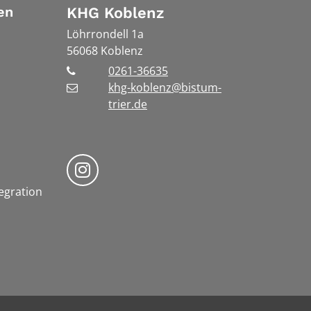
en
KHG Koblenz
Löhrrondell 1a
56068
Koblenz
0261-36635
khg-koblenz@bistum-
trier.de
Bistum Trier auf Instragram
tegration