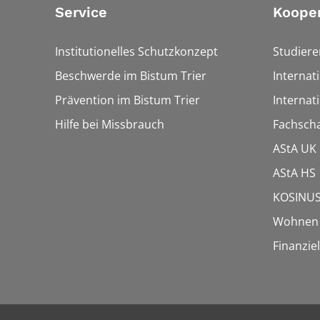
Service
Koope
Institutionelles Schutzkonzept
Studier
Beschwerde im Bistum Trier
Internat
Prävention im Bistum Trier
Internat
Hilfe bei Missbrauch
Fachscha
AStA UK
AStA HS
KOSINUS
Wohnen f
Finanziel